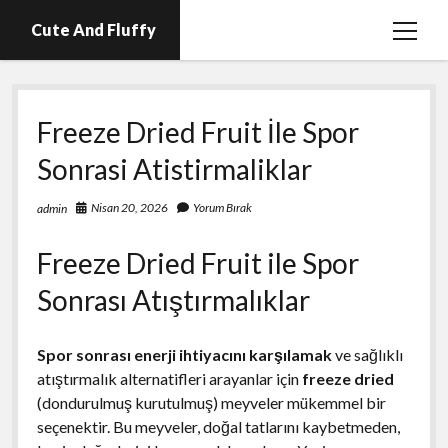
Cute And Fluffy
menüy
aç
En İyi Telegram Abone Hilesi Ücretsiz
Freeze Dried Fruit İle Spor
Igtv Beğeni Atma Hilesi Bedava
Sonrasi Atistirmaliklar
Igtv Izlenme Arttırma Hilesi Parasız
Instagram Bot Hesap Ne Demek?
Nisan 20, 2026
Yorum Bırak
admin
Liste
Freeze Dried Fruit ile Spor
Sayfa Listesi
Sonrası Atıştırmalıklar
Spor sonrası enerji ihtiyacını karşılamak
ve sağlıklı
atıştırmalık alternatifleri arayanlar için
freeze dried
(dondurulmuş kurutulmuş) meyveler mükemmel bir
seçenektir. Bu meyveler, doğal tatlarını kaybetmeden,