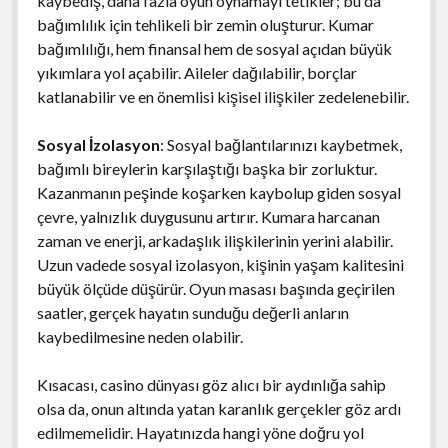
kaybediş, daha fazla oyun oynamayı tetikler; bu da
bağımlılık için tehlikeli bir zemin oluşturur. Kumar
bağımlılığı, hem finansal hem de sosyal açıdan büyük
yıkımlara yol açabilir. Aileler dağılabilir, borçlar
katlanabilir ve en önemlisi kişisel ilişkiler zedelenebilir.
Sosyal İzolasyon
: Sosyal bağlantılarınızı kaybetmek,
bağımlı bireylerin karşılaştığı başka bir zorluktur.
Kazanmanın peşinde koşarken kaybolup giden sosyal
çevre, yalnızlık duygusunu artırır. Kumara harcanan
zaman ve enerji, arkadaşlık ilişkilerinin yerini alabilir.
Uzun vadede sosyal izolasyon, kişinin yaşam kalitesini
büyük ölçüde düşürür. Oyun masası başında geçirilen
saatler, gerçek hayatın sunduğu değerli anların
kaybedilmesine neden olabilir.
Kısacası, casino dünyası göz alıcı bir aydınlığa sahip
olsa da, onun altında yatan karanlık gerçekler göz ardı
edilmemelidir. Hayatınızda hangi yöne doğru yol