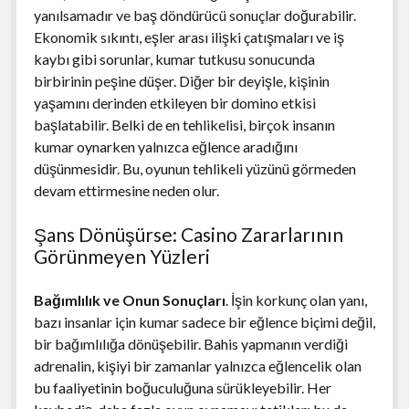
yanılsamadır ve baş döndürücü sonuçlar doğurabilir.
Ekonomik sıkıntı, eşler arası ilişki çatışmaları ve iş
kaybı gibi sorunlar, kumar tutkusu sonucunda
birbirinin peşine düşer. Diğer bir deyişle, kişinin
yaşamını derinden etkileyen bir domino etkisi
başlatabilir. Belki de en tehlikelisi, birçok insanın
kumar oynarken yalnızca eğlence aradığını
düşünmesidir. Bu, oyunun tehlikeli yüzünü görmeden
devam ettirmesine neden olur.
Şans Dönüşürse: Casino Zararlarının
Görünmeyen Yüzleri
Bağımlılık ve Onun Sonuçları
. İşin korkunç olan yanı,
bazı insanlar için kumar sadece bir eğlence biçimi değil,
bir bağımlılığa dönüşebilir. Bahis yapmanın verdiği
adrenalin, kişiyi bir zamanlar yalnızca eğlencelik olan
bu faaliyetinin boğuculuğuna sürükleyebilir. Her