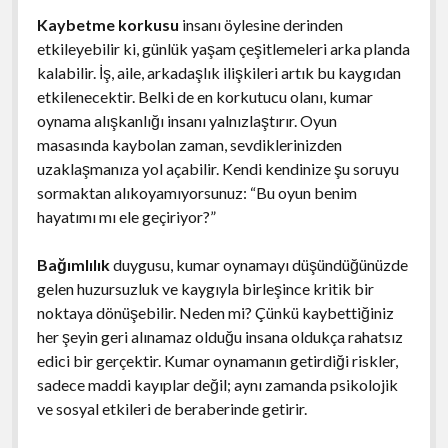
Kaybetme korkusu
insanı öylesine derinden
etkileyebilir ki, günlük yaşam çeşitlemeleri arka planda
kalabilir. İş, aile, arkadaşlık ilişkileri artık bu kaygıdan
etkilenecektir. Belki de en korkutucu olanı, kumar
oynama alışkanlığı insanı yalnızlaştırır. Oyun
masasında kaybolan zaman, sevdiklerinizden
uzaklaşmanıza yol açabilir. Kendi kendinize şu soruyu
sormaktan alıkoyamıyorsunuz: “Bu oyun benim
hayatımı mı ele geçiriyor?”
Bağımlılık
duygusu, kumar oynamayı düşündüğünüzde
gelen huzursuzluk ve kaygıyla birleşince kritik bir
noktaya dönüşebilir. Neden mi? Çünkü kaybettiğiniz
her şeyin geri alınamaz olduğu insana oldukça rahatsız
edici bir gerçektir. Kumar oynamanın getirdiği riskler,
sadece maddi kayıplar değil; aynı zamanda psikolojik
ve sosyal etkileri de beraberinde getirir.