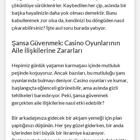
çöküntüye sürüklenirler. Kaybedilen her çip, aslında bir
başka hayalinizin daha yok olması demektir. Bunu
kabullenmek zor olsa da, kendinizi bu döngüden nasıl
çıkarabilirsiniz? İşte asıl soru burada yatıyor.
Şansa Güvenmek: Casino Oyunlarının
Aile İlişkilerine Zararları
Hepimiz günlük yaşamın karmaşası içinde mutluluk
peşinde koşuyoruz. Ancak bazıları, bu mutluluğu şans
oyunlarında bulmayı deniyor. Casino oyunları ve kumar,
başlangıçta eğlenceli görünebilir, ama aslında gizli
tehlikeleri barındırıyor. Peki, şansa güvenmek
gerçekten aile ilişkilerine nasıl etki edebilir?
Bir arkadaşınıza gidecek bir akşam yemeği için plan
yaptığınızı düşünün. Her şey güzel giderken, bir anda
içlerinden biri büyük bir ikramiye kazanıyor.