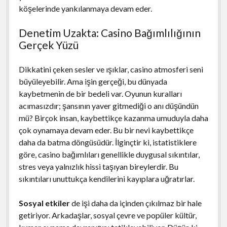
köşelerinde yankılanmaya devam eder.
Denetim Uzakta: Casino Bağımlılığının
Gerçek Yüzü
Dikkatini çeken sesler ve ışıklar, casino atmosferi seni
büyüleyebilir. Ama işin gerçeği, bu dünyada
kaybetmenin de bir bedeli var. Oyunun kuralları
acımasızdır; şansının yaver gitmediği o anı düşündün
mü? Birçok insan, kaybettikçe kazanma umuduyla daha
çok oynamaya devam eder. Bu bir nevi kaybettikçe
daha da batma döngüsüdür. İlginçtir ki, istatistiklere
göre, casino bağımlıları genellikle duygusal sıkıntılar,
stres veya yalnızlık hissi taşıyan bireylerdir. Bu
sıkıntıları unuttukça kendilerini kayıplara uğratırlar.
Sosyal etkiler
de işi daha da içinden çıkılmaz bir hale
getiriyor. Arkadaşlar, sosyal çevre ve popüler kültür,