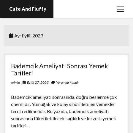
Cute And Fluffy
menüy
aç
En İyi Telegram Abone Hilesi Ücretsiz
Ay:
Eylül 2023
Igtv Beğeni Atma Hilesi Bedava
Igtv Izlenme Arttırma Hilesi Parasız
Instagram Bot Hesap Ne Demek?
Bademcik Ameliyatı Sonrası Yemek
Liste
Tarifleri
Sayfa Listesi
Eylül 27, 2023
Yorumlar kapalı
admin
Bademcik ameliyatı sonrasında, doğru beslenme çok
önemlidir. Yumuşak ve kolay sindirilebilen yemekler
tercih edilmelidir. Bu yazıda, bademcik ameliyatı
sonrasında tüketilebilecek sağlıklı ve lezzetli yemek
tarifleri…