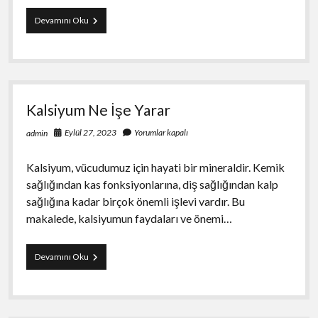
Bademcik
Devamını Oku
Ameliyatı
Sonrası
Yemek
Tarifleri
Kalsiyum Ne İşe Yarar
Eylül 27, 2023
Yorumlar kapalı
admin
Kalsiyum, vücudumuz için hayati bir mineraldir. Kemik
sağlığından kas fonksiyonlarına, diş sağlığından kalp
sağlığına kadar birçok önemli işlevi vardır. Bu
makalede, kalsiyumun faydaları ve önemi…
Kalsiyum
Devamını Oku
Ne
İşe
Yarar