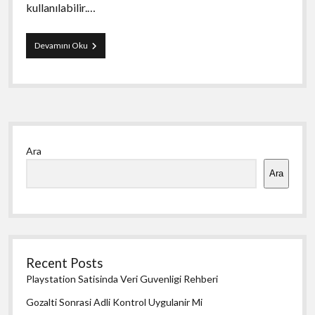
kullanılabilir.…
Küçük
Devamını Oku
Resimli
Magnet
Ne
Kadar
Yan
Ara
Menü
Ara
Recent Posts
Playstation Satisinda Veri Guvenligi Rehberi
Gozalti Sonrasi Adli Kontrol Uygulanir Mi