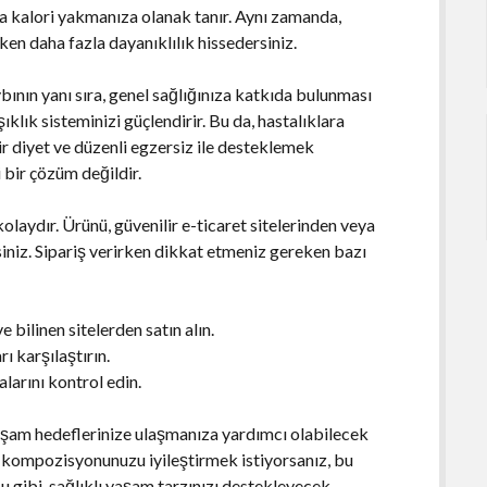
la kalori yakmanıza olanak tanır. Aynı zamanda,
rken daha fazla dayanıklılık hissedersiniz.
bının yanı sıra, genel sağlığınıza katkıda bulunması
şıklık sisteminizi güçlendirir. Bu da, hastalıklara
 bir diyet ve düzenli egzersiz ile desteklemek
i bir çözüm değildir.
aydır. Ürünü, güvenilir e-ticaret sitelerinden veya
siniz. Sipariş verirken dikkat etmeniz gereken bazı
 bilinen sitelerden satın alın.
rı karşılaştırın.
alarını kontrol edin.
 yaşam hedeflerinize ulaşmanıza yardımcı olabilecek
ut kompozisyonunuzu iyileştirmek istiyorsanız, bu
ğu gibi, sağlıklı yaşam tarzınızı destekleyecek