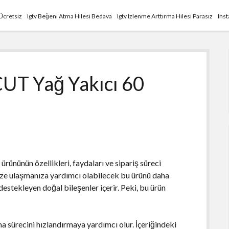
Ücretsiz
Igtv Beğeni Atma Hilesi Bedava
Igtv Izlenme Arttırma Hilesi Parasız
Ins
UT Yağ Yakıcı 60
ürününün özellikleri, faydaları ve sipariş süreci
nize ulaşmanıza yardımcı olabilecek bu ürünü daha
estekleyen doğal bileşenler içerir. Peki, bu ürün
sürecini hızlandırmaya yardımcı olur. İçeriğindeki