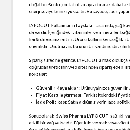
doğal bileşenler, metabolizmayı artırarak daha faz
enerji seviyelerinizi yükseltir. Bu sayede, spor yapa
LYPOCUT kullanmanın
faydaları
arasında, yağ kay
da vardır. İçeriğindeki vitaminler ve mineraller, bağı
karşı direncinizi artırır. Ürünü kullanırken, sağlıklı
önemlidir. Unutmayın, bu ürün bir yardımcıdır, sihirl
Sipariş sürecine gelince, LYPOCUT almak oldukça kol
doğrudan üreticinin web sitesinden sipariş edebilir
noktalar:
Güvenilir Kaynaklar:
Ürünü yalnızca güvenilir ve
Fiyat Karşılaştırması:
Farklı sitelerdeki fiyatla
İade Politikası:
Satın aldığınız yerin iade politik
Sonuç olarak,
Swiss Pharma LYPOCUT
, sağlıklı
etkili bir yağ yakıcıdır. Eğer kilo vermek veya vüc
ürün iyi bir seçenek olabilir. Ancak, her zaman oldu