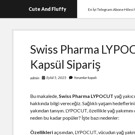
Cute And Fluffy
En İyi Telegram Abone Hilesi 
Swiss Pharma LYPOC
Kapsül Sipariş
Eylül 5, 2025
Yorumlar kapalı
admin
Bu makalede,
Swiss Pharma LYPOCUT
yağ yakıcı 
hakkında bilgi vereceğiz. Sağlıklı yaşam hedefleri
yakından tanıyın. LYPOCUT, özellikle yağ yakımını d
neden bu kadar popüler? İşte bazı nedenler:
Özellikleri
açısından, LYPOCUT, vücudun yağ yakma 