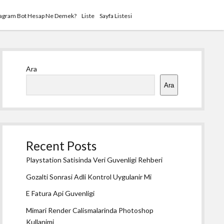
tagram Bot Hesap Ne Demek?
Liste
Sayfa Listesi
Yan
Ara
Menü
Ara
Recent Posts
Playstation Satisinda Veri Guvenligi Rehberi
Gozalti Sonrasi Adli Kontrol Uygulanir Mi
E Fatura Api Guvenligi
Mimari Render Calismalarinda Photoshop
Kullanimi