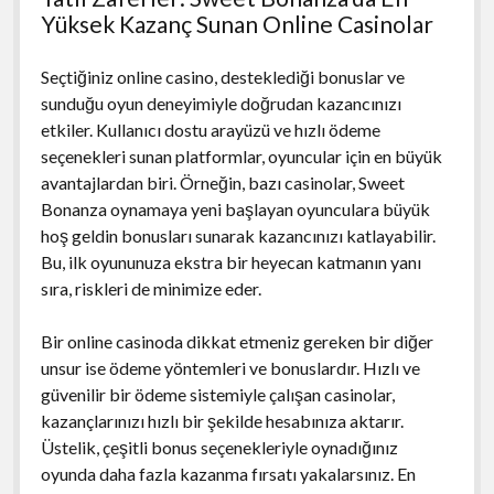
Yüksek Kazanç Sunan Online Casinolar
Seçtiğiniz online casino, desteklediği bonuslar ve
sunduğu oyun deneyimiyle doğrudan kazancınızı
etkiler. Kullanıcı dostu arayüzü ve hızlı ödeme
seçenekleri sunan platformlar, oyuncular için en büyük
avantajlardan biri. Örneğin, bazı casinolar, Sweet
Bonanza oynamaya yeni başlayan oyunculara büyük
hoş geldin bonusları sunarak kazancınızı katlayabilir.
Bu, ilk oyununuza ekstra bir heyecan katmanın yanı
sıra, riskleri de minimize eder.
Bir online casinoda dikkat etmeniz gereken bir diğer
unsur ise ödeme yöntemleri ve bonuslardır. Hızlı ve
güvenilir bir ödeme sistemiyle çalışan casinolar,
kazançlarınızı hızlı bir şekilde hesabınıza aktarır.
Üstelik, çeşitli bonus seçenekleriyle oynadığınız
oyunda daha fazla kazanma fırsatı yakalarsınız. En