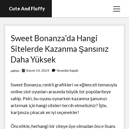
Cute And Fluffy
menüy
aç
En İyi Telegram Abone Hilesi Ücretsiz
Sweet Bonanza’da Hangi
Igtv Beğeni Atma Hilesi Bedava
Sitelerde Kazanma Şansınız
Igtv Izlenme Arttırma Hilesi Parasız
Daha Yüksek
Instagram Bot Hesap Ne Demek?
Liste
Kasım 14, 2024
Yorumlar kapalı
admin
Sayfa Listesi
Sweet Bonanza, renkli grafikleri ve eğlenceli temasıyla
online slot oyunları arasında büyük bir popülariteye
sahip. Peki, bu oyunu oynarken kazanma şansınızı
artırmak için hangi siteleri tercih etmelisiniz? İşte,
karşınıza çıkacak en iyi seçenekler!
Öncelikle, herhangi bir siteye üye olmadan önce lisans