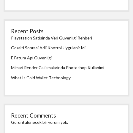
Recent Posts
Playstation Satisinda Veri Guvenligi Rehberi
Gozalti Sonrasi Adli Kontrol Uygulanir Mi
E Fatura Api Guvenligi
Mimari Render Calismalarinda Photoshop Kullanimi
What İs Cold Wallet Technology
Recent Comments
Görüntülenecek bir yorum yok.