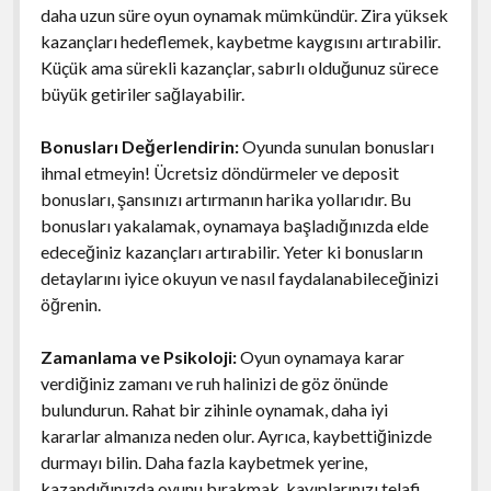
daha uzun süre oyun oynamak mümkündür. Zira yüksek
kazançları hedeflemek, kaybetme kaygısını artırabilir.
Küçük ama sürekli kazançlar, sabırlı olduğunuz sürece
büyük getiriler sağlayabilir.
Bonusları Değerlendirin:
Oyunda sunulan bonusları
ihmal etmeyin! Ücretsiz döndürmeler ve deposit
bonusları, şansınızı artırmanın harika yollarıdır. Bu
bonusları yakalamak, oynamaya başladığınızda elde
edeceğiniz kazançları artırabilir. Yeter ki bonusların
detaylarını iyice okuyun ve nasıl faydalanabileceğinizi
öğrenin.
Zamanlama ve Psikoloji:
Oyun oynamaya karar
verdiğiniz zamanı ve ruh halinizi de göz önünde
bulundurun. Rahat bir zihinle oynamak, daha iyi
kararlar almanıza neden olur. Ayrıca, kaybettiğinizde
durmayı bilin. Daha fazla kaybetmek yerine,
kazandığınızda oyunu bırakmak, kayıplarınızı telafi