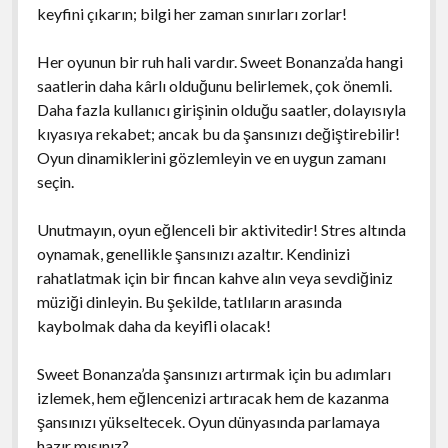
keyfini çıkarın; bilgi her zaman sınırları zorlar!
Her oyunun bir ruh hali vardır. Sweet Bonanza’da hangi
saatlerin daha kârlı olduğunu belirlemek, çok önemli.
Daha fazla kullanıcı girişinin olduğu saatler, dolayısıyla
kıyasıya rekabet; ancak bu da şansınızı değiştirebilir!
Oyun dinamiklerini gözlemleyin ve en uygun zamanı
seçin.
Unutmayın, oyun eğlenceli bir aktivitedir! Stres altında
oynamak, genellikle şansınızı azaltır. Kendinizi
rahatlatmak için bir fincan kahve alın veya sevdiğiniz
müziği dinleyin. Bu şekilde, tatlıların arasında
kaybolmak daha da keyifli olacak!
Sweet Bonanza’da şansınızı artırmak için bu adımları
izlemek, hem eğlencenizi artıracak hem de kazanma
şansınızı yükseltecek. Oyun dünyasında parlamaya
hazır mısınız?