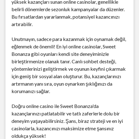
yüksek kazançları sunan online casinolar, genellikle
belirli dönemlerde sezonluk kampanyalar da düzenler.
Bu fırsatlardan yararlanmak, potansiyel kazancınızı
artırabilir.
Unutmayın, sadece para kazanmak için oynamak değil,
eğlenmek de önemli! En iyi online casinolar, Sweet
Bonanza gibi oyunları kendi site deneyiminizle
birleştirmenize olanak tanır. Canlı sohbet desteği,
yöntemlerinizi geliştirmek ve oyunun keyfini çıkarmak
için geniş bir sosyal alan oluşturur. Bu, kazançlarınızı
artırmanın yanı sıra, oyun oynarken şıklığınızı da
korumanızı sağlar.
Doğru online casino ile Sweet Bonanza'da
kazançlarınızı patlatabilir ve tatlı zaferlerle dolu bir
deneyim yaşayabilirsiniz. Şans, biraz strateji ve en iyi
casinolarla, kazancınızı maksimize etme şansınız
oldukça yüksek!