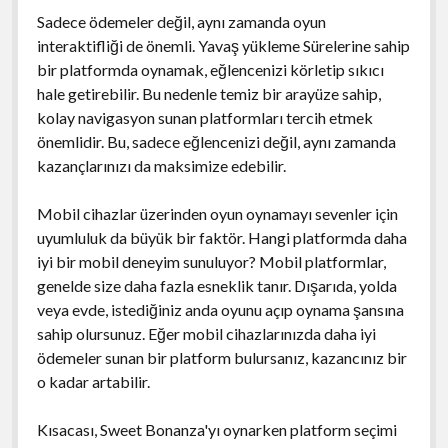
Sadece ödemeler değil, aynı zamanda oyun
interaktifliği de önemli. Yavaş yükleme Sürelerine sahip
bir platformda oynamak, eğlencenizi körletip sıkıcı
hale getirebilir. Bu nedenle temiz bir arayüze sahip,
kolay navigasyon sunan platformları tercih etmek
önemlidir. Bu, sadece eğlencenizi değil, aynı zamanda
kazançlarınızı da maksimize edebilir.
Mobil cihazlar üzerinden oyun oynamayı sevenler için
uyumluluk da büyük bir faktör. Hangi platformda daha
iyi bir mobil deneyim sunuluyor? Mobil platformlar,
genelde size daha fazla esneklik tanır. Dışarıda, yolda
veya evde, istediğiniz anda oyunu açıp oynama şansına
sahip olursunuz. Eğer mobil cihazlarınızda daha iyi
ödemeler sunan bir platform bulursanız, kazancınız bir
o kadar artabilir.
Kısacası, Sweet Bonanza'yı oynarken platform seçimi