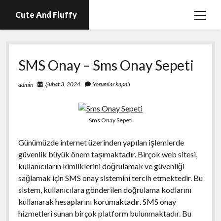
Cute And Fluffy
menüy
aç
En İyi Telegram Abone Hilesi Ücretsiz
SMS Onay – Sms Onay Sepeti
Igtv Beğeni Atma Hilesi Bedava
Igtv Izlenme Arttırma Hilesi Parasız
Şubat 3, 2024
Yorumlar kapalı
admin
Instagram Bot Hesap Ne Demek?
Liste
Sms Onay Sepeti
Sayfa Listesi
Günümüzde internet üzerinden yapılan işlemlerde
güvenlik büyük önem taşımaktadır. Birçok web sitesi,
kullanıcıların kimliklerini doğrulamak ve güvenliği
sağlamak için SMS onay sistemini tercih etmektedir. Bu
sistem, kullanıcılara gönderilen doğrulama kodlarını
kullanarak hesaplarını korumaktadır. SMS onay
hizmetleri sunan birçok platform bulunmaktadır. Bu