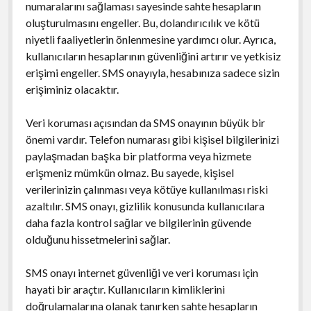
numaralarını sağlaması sayesinde sahte hesapların
oluşturulmasını engeller. Bu, dolandırıcılık ve kötü
niyetli faaliyetlerin önlenmesine yardımcı olur. Ayrıca,
kullanıcıların hesaplarının güvenliğini artırır ve yetkisiz
erişimi engeller. SMS onayıyla, hesabınıza sadece sizin
erişiminiz olacaktır.
Veri koruması açısından da SMS onayının büyük bir
önemi vardır. Telefon numarası gibi kişisel bilgilerinizi
paylaşmadan başka bir platforma veya hizmete
erişmeniz mümkün olmaz. Bu sayede, kişisel
verilerinizin çalınması veya kötüye kullanılması riski
azaltılır. SMS onayı, gizlilik konusunda kullanıcılara
daha fazla kontrol sağlar ve bilgilerinin güvende
olduğunu hissetmelerini sağlar.
SMS onayı internet güvenliği ve veri koruması için
hayati bir araçtır. Kullanıcıların kimliklerini
doğrulamalarına olanak tanırken sahte hesapların