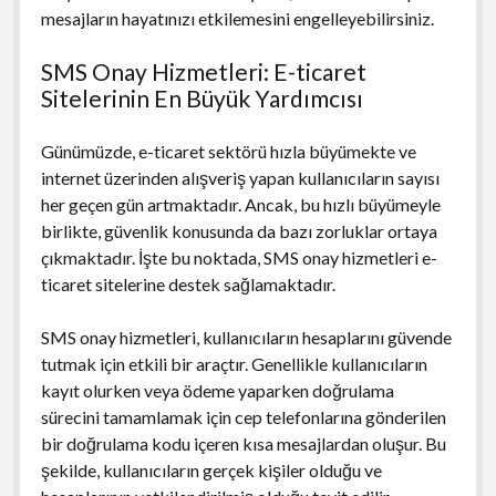
mesajların hayatınızı etkilemesini engelleyebilirsiniz.
SMS Onay Hizmetleri: E-ticaret
Sitelerinin En Büyük Yardımcısı
Günümüzde, e-ticaret sektörü hızla büyümekte ve
internet üzerinden alışveriş yapan kullanıcıların sayısı
her geçen gün artmaktadır. Ancak, bu hızlı büyümeyle
birlikte, güvenlik konusunda da bazı zorluklar ortaya
çıkmaktadır. İşte bu noktada, SMS onay hizmetleri e-
ticaret sitelerine destek sağlamaktadır.
SMS onay hizmetleri, kullanıcıların hesaplarını güvende
tutmak için etkili bir araçtır. Genellikle kullanıcıların
kayıt olurken veya ödeme yaparken doğrulama
sürecini tamamlamak için cep telefonlarına gönderilen
bir doğrulama kodu içeren kısa mesajlardan oluşur. Bu
şekilde, kullanıcıların gerçek kişiler olduğu ve