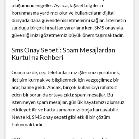
oluşumunu engeller. Ayrıca, kişisel bilgilerin
korunmasına yardımcı olur ve kullanıcıların dijital
dünyada daha güvende hissetmelerini sağlar. İnternetin
sunduğu birçok fırsattan yararlanırken, SMS onayıyla
güvenliğimizi gözetmemiz büyük önem taşımaktadır.
Sms Onay Sepeti: Spam Mesajlardan
Kurtulma Rehberi
Günümüzde, cep telefonlarımız işlerimizi yürütmek,
iletişim kurmak ve bilgilenmek için vazgeçilmez bir
araç haline geldi. Ancak, birçok kullanıcıyı rahatsız
eden bir sorun da ortaya çıktı: spam mesajlar. Bu
istenmeyen spam mesajlar, günlük hayatımızı olumsuz
etkileyebilir ve hatta zamanımızı boşa harcayabilir.
Neyse ki, SMS onay sepeti gibi etkili bir çözüm
bulunmaktadır.