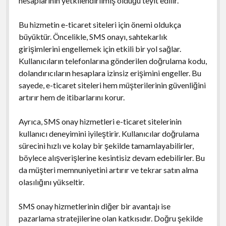
hesaplarının yetkilendirilmiş olduğu teyit edilir.
Bu hizmetin e-ticaret siteleri için önemi oldukça
büyüktür. Öncelikle, SMS onayı, sahtekarlık
girişimlerini engellemek için etkili bir yol sağlar.
Kullanıcıların telefonlarına gönderilen doğrulama kodu,
dolandırıcıların hesaplara izinsiz erişimini engeller. Bu
sayede, e-ticaret siteleri hem müşterilerinin güvenliğini
artırır hem de itibarlarını korur.
Ayrıca, SMS onay hizmetleri e-ticaret sitelerinin
kullanıcı deneyimini iyileştirir. Kullanıcılar doğrulama
sürecini hızlı ve kolay bir şekilde tamamlayabilirler,
böylece alışverişlerine kesintisiz devam edebilirler. Bu
da müşteri memnuniyetini artırır ve tekrar satın alma
olasılığını yükseltir.
SMS onay hizmetlerinin diğer bir avantajı ise
pazarlama stratejilerine olan katkısıdır. Doğru şekilde