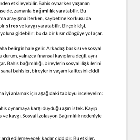
inden etkileyebilir. Bahis oynarken yaşanan
nse de, zamanla
bağımlılık
yaratabilir. Bu
anma arayışına iterken, kaybetme korkusu da
 bir
stres
ve kaygı yaratabilir. Birçok kişi,
yoluna gidebilir; bu da bir kısır döngüye yol açar.
daha belirgin hale gelir. Arkadaş baskısı ve sosyal
u durum, yalnızca finansal kayıplara değil, aynı
r. Bahis bağımlılığı, bireylerin sosyal ilişkilerini
, sanal bahisler, bireylerin yaşam kalitesini ciddi
aha iyi anlamak için aşağıdaki tabloyu inceleyelim:
ahis oynamaya karşı duyduğu aşırı istek. Kayıp
e kaygı. Sosyal İzolasyon Bağımlılık nedeniyle
z ardı edilemeyecek kadar ciddidir. Bu etkiler,