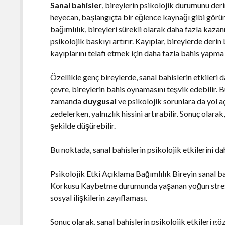
Sanal bahisler
, bireylerin psikolojik durumunu der
heyecan, başlangıçta bir eğlence kaynağı gibi görü
bağımlılık, bireyleri sürekli olarak daha fazla kaz
psikolojik baskıyı artırır. Kayıplar, bireylerde derin
kayıplarını telafi etmek için daha fazla bahis yapma 
Özellikle genç bireylerde, sanal bahislerin etkileri 
çevre, bireylerin bahis oynamasını teşvik edebilir. B
zamanda
duygusal
ve psikolojik sorunlara da yol aça
zedelerken, yalnızlık hissini artırabilir. Sonuç olarak
şekilde düşürebilir.
Bu noktada, sanal bahislerin psikolojik etkilerini d
Psikolojik Etki Açıklama Bağımlılık Bireyin sanal b
Korkusu Kaybetme durumunda yaşanan yoğun stres v
sosyal ilişkilerin zayıflaması.
Sonuç olarak, sanal bahislerin psikolojik etkileri gö