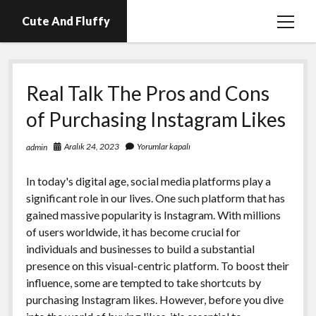
Cute And Fluffy
menüy
aç
En İyi Telegram Abone Hilesi Ücretsiz
Real Talk The Pros and Cons
Igtv Beğeni Atma Hilesi Bedava
of Purchasing Instagram Likes
Igtv Izlenme Arttırma Hilesi Parasız
Instagram Bot Hesap Ne Demek?
Aralık 24, 2023
Yorumlar kapalı
admin
Liste
In today's digital age, social media platforms play a
Sayfa Listesi
significant role in our lives. One such platform that has
gained massive popularity is Instagram. With millions
of users worldwide, it has become crucial for
individuals and businesses to build a substantial
presence on this visual-centric platform. To boost their
influence, some are tempted to take shortcuts by
purchasing Instagram likes. However, before you dive