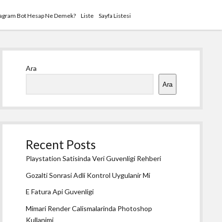
tagram Bot Hesap Ne Demek?
Liste
Sayfa Listesi
Yan
Ara
Menü
Ara
Recent Posts
Playstation Satisinda Veri Guvenligi Rehberi
Gozalti Sonrasi Adli Kontrol Uygulanir Mi
E Fatura Api Guvenligi
Mimari Render Calismalarinda Photoshop
Kullanimi