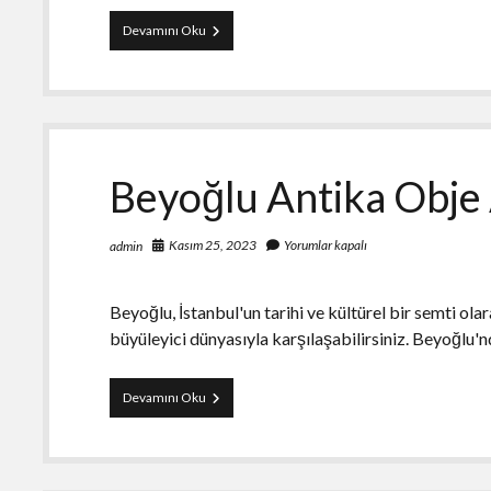
Numara
Devamını Oku
Onay
Firması
–
Anında
SMS
Beyoğlu Antika Obje
Kasım 25, 2023
Yorumlar kapalı
admin
Beyoğlu, İstanbul'un tarihi ve kültürel bir semti ol
büyüleyici dünyasıyla karşılaşabilirsiniz. Beyoğlu'
Beyoğlu
Devamını Oku
Antika
Obje
Alım
Satım