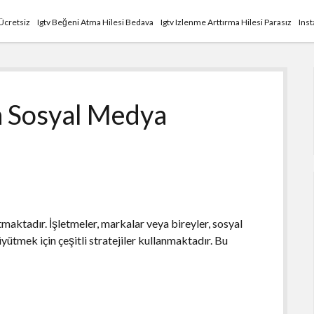
Ücretsiz
Igtv Beğeni Atma Hilesi Bedava
Igtv Izlenme Arttırma Hilesi Parasız
Ins
n Sosyal Medya
ktadır. İşletmeler, markalar veya bireyler, sosyal
ütmek için çeşitli stratejiler kullanmaktadır. Bu