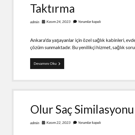
Taktırma
Kasım 24, 2023
Yorumlar kapalı
admin
Ankara'da yaşayanlar için özel sağlık kabinleri, evd
çözüm sunmaktadır. Bu yenilikçi hizmet, sağlık sor
Ankara
Devamını Oku
Özel
Sağlık
Kabini
–
Evde
Serum
Taktırma
Olur Saç Similasyonu
Kasım 22, 2023
Yorumlar kapalı
admin