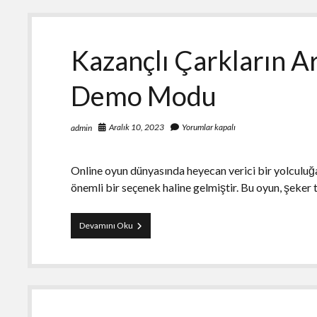
Medya
Stratejinize
Katkıları
Kazançlı Çarkların A
Demo Modu
Aralık 10, 2023
Yorumlar kapalı
admin
Online oyun dünyasında heyecan verici bir yolculuğ
önemli bir seçenek haline gelmiştir. Bu oyun, şeker
Kazançlı
Devamını Oku
Çarkların
Ardında
Sugar
Rush
Demo
Modu