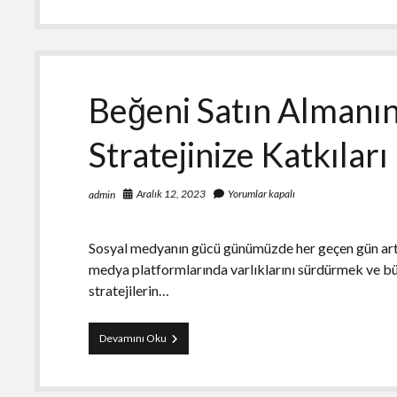
Almanın
Sosyal
Medya
Stratejinize
Katkıları
Beğeni Satın Almanı
Stratejinize Katkıları
Aralık 12, 2023
Yorumlar kapalı
admin
Sosyal medyanın gücü günümüzde her geçen gün artma
medya platformlarında varlıklarını sürdürmek ve büy
stratejilerin…
Beğeni
Devamını Oku
Satın
Almanın
Sosyal