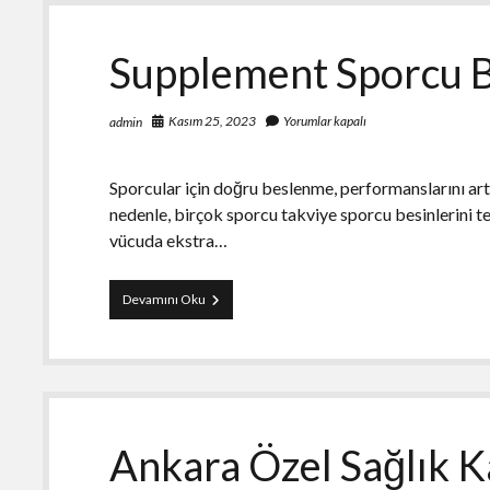
Supplement Sporcu Be
Kasım 25, 2023
Yorumlar kapalı
admin
Sporcular için doğru beslenme, performanslarını art
nedenle, birçok sporcu takviye sporcu besinlerini t
vücuda ekstra…
Supplement
Devamını Oku
Sporcu
Besinleri
Çeşitleri
Ankara Özel Sağlık K