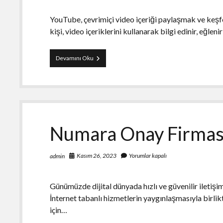
YouTube, çevrimiçi video içeriği paylaşmak ve keşfe
kişi, video içeriklerini kullanarak bilgi edinir, eğle
Youtube
Devamını Oku
İzlenme
Satın
Al
–
Crovu
Numara Onay Firmas
Kasım 26, 2023
Yorumlar kapalı
admin
Günümüzde dijital dünyada hızlı ve güvenilir iletişim,
İnternet tabanlı hizmetlerin yaygınlaşmasıyla birlik
için…