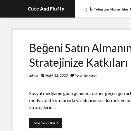
Cute And Fluffy
En İyi Telegram Abone Hilesi 
Cute
Beğeni Satın Almanı
And
Stratejinize Katkıları
Fluffy
Aralık 12, 2023
Yorumlar kapalı
admin
Sosyal medyanın gücü günümüzde her geçen gün artma
medya platformlarında varlıklarını sürdürmek ve büy
stratejilerin…
Beğeni
Devamını Oku
Satın