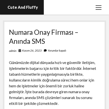
Cute And Fluffy
menüy
aç
En İyi Telegram Abone Hilesi Ücretsiz
Numara Onay Firması –
Igtv Beğeni Atma Hilesi Bedava
Anında SMS
Igtv Izlenme Arttırma Hilesi Parasız
Instagram Bot Hesap Ne Demek?
Kasım 26, 2023
Yorumlar kapalı
admin
Liste
Günümüzde dijital dünyada hızlı ve güvenilir iletişim,
Sayfa Listesi
işletmelerin başarısı için kritik bir faktördür. İnternet
tabanlı hizmetlerin yaygınlaşmasıyla birlikte,
kullanıcıların kimlik doğrulama süreci hem onlar için
hem de işletmeler için önemli bir zorluk haline
gelmiştir. İşte burada devreye giren numara onay
firmaları, anında SMS çözümleri sunarak bu sorunu
etkili bir şekilde çözmektedir.