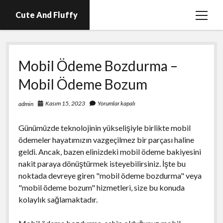
Cute And Fluffy
menüy
aç
En İyi Telegram Abone Hilesi Ücretsiz
Mobil Ödeme Bozdurma –
Igtv Beğeni Atma Hilesi Bedava
Mobil Ödeme Bozum
Igtv Izlenme Arttırma Hilesi Parasız
Instagram Bot Hesap Ne Demek?
Kasım 15, 2023
Yorumlar kapalı
admin
Liste
Günümüzde teknolojinin yükselişiyle birlikte mobil
Sayfa Listesi
ödemeler hayatımızın vazgeçilmez bir parçası haline
geldi. Ancak, bazen elinizdeki mobil ödeme bakiyesini
nakit paraya dönüştürmek isteyebilirsiniz. İşte bu
noktada devreye giren "mobil ödeme bozdurma" veya
"mobil ödeme bozum" hizmetleri, size bu konuda
kolaylık sağlamaktadır.