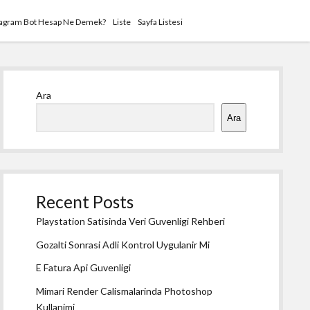
tagram Bot Hesap Ne Demek?
Liste
Sayfa Listesi
Yan
Ara
Menü
Ara
Recent Posts
Playstation Satisinda Veri Guvenligi Rehberi
Gozalti Sonrasi Adli Kontrol Uygulanir Mi
E Fatura Api Guvenligi
Mimari Render Calismalarinda Photoshop
Kullanimi