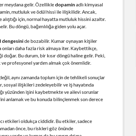
er meydana gelir. Özellikle
dopamin
adlı kimyasal
in, mutluluk ve ödül hissi ile ilişkilidir. Ancak,
ıştığı için, normal hayatta mutluluk hissini azaltır.
ir. Bu döngü, bağımlılığa giden yolu açar.
 dengesini
de bozabilir. Kumar oynayan kişiler
onları daha fazla risk almaya iter. Kaybettikçe,
oğar. Bu durum, bir kısır döngü haline gelir. Peki,
ak ve profesyonel yardım almak çok önemlidir.
değil, aynı zamanda toplum için de tehlikeli sonuçlar
, sosyal ilişkileri zedeleyebilir ve iş hayatında
lığı yüzünden işini kaybetmekte ve ailevi sorunlar
ini anlamak ve bu konuda bilinçlenmek son derece
ı etkileri oldukça ciddidir. Bu etkiler, sadece
namadan önce, bu riskleri göz önünde
nırı vardır ve kumar da bu sınırın dışına