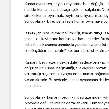
Kumar oynarken, beyin kimyasında bazı değişiklikl
madde, kumar sırasında aşırı şekilde salgılanır. Dopam
sürekli kumar oynamak, beyin bu kimyasal maddeye al
Sonuç olarak, birey daha fazla kumar oynamaya yönel
Bunun yanı sıra, kumar bağımlılığı, insanın
duygusal
genellikle kaybetme korkusuyla hareket eder. Bu da 
daha fazla kazanma umuduyla yeniden oynama isteği d
bu döngüden nasıl çıkılır? İşte burada, destek alm
Kumarın beyin üzerindeki etkileri sadece birey için 
doğurabilir. Kumar bağımlılığı, aile yapısını bozabilir
verimliliği düşürebilir. Birçok insan, kumar bağımlı
yaşamaktadır. Bu nedenle, kumar oynamanın riskler
önemlidir.
Sonuç olarak, kumarın beyin kimyası üzerindeki yıkıc
bireylere değil, çevresine de zarar verir. Kumar oy
bulundurmakta fayda var. Unutmayın, her şeyin bir sı