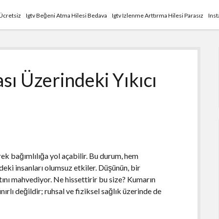
Ücretsiz
Igtv Beğeni Atma Hilesi Bedava
Igtv Izlenme Arttırma Hilesi Parasız
Ins
ı Üzerindeki Yıkıcı
ek bağımlılığa yol açabilir. Bu durum, hem
eki insanları olumsuz etkiler. Düşünün, bir
ını mahvediyor. Ne hissettirir bu size? Kumarın
ırlı değildir; ruhsal ve fiziksel sağlık üzerinde de