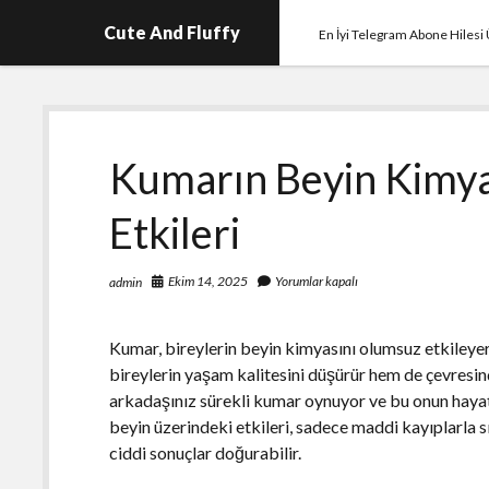
Cute And Fluffy
En İyi Telegram Abone Hilesi 
Kumarın Beyin Kimyas
Etkileri
Ekim 14, 2025
Yorumlar kapalı
admin
Kumar, bireylerin beyin kimyasını olumsuz etkileyer
bireylerin yaşam kalitesini düşürür hem de çevresind
arkadaşınız sürekli kumar oynuyor ve bu onun hayat
beyin üzerindeki etkileri, sadece maddi kayıplarla sın
ciddi sonuçlar doğurabilir.