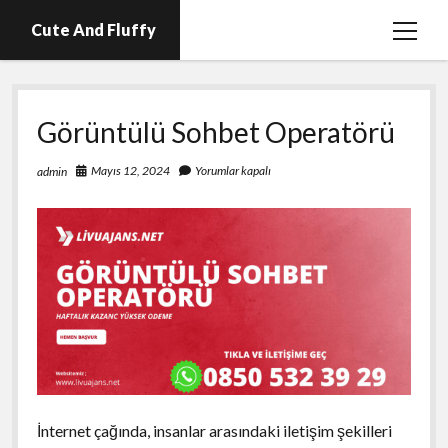
Cute And Fluffy
menüy
aç
En İyi Telegram Abone Hilesi Ücretsiz
Görüntülü Sohbet Operatörü
Igtv Beğeni Atma Hilesi Bedava
Igtv Izlenme Arttırma Hilesi Parasız
Mayıs 12, 2024
Yorumlar kapalı
admin
Instagram Bot Hesap Ne Demek?
Liste
Sayfa Listesi
İnternet çağında, insanlar arasındaki iletişim şekilleri