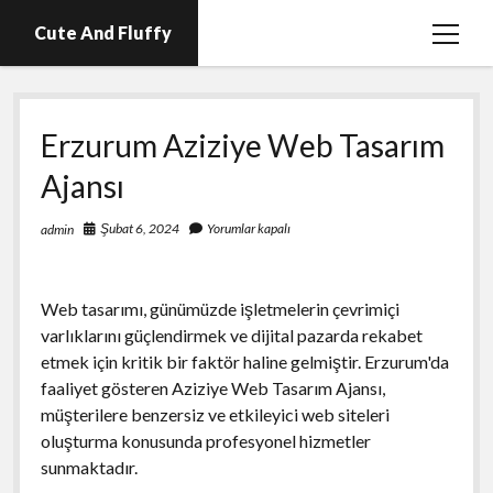
Cute And Fluffy
menüy
aç
En İyi Telegram Abone Hilesi Ücretsiz
Erzurum Aziziye Web Tasarım
Igtv Beğeni Atma Hilesi Bedava
Ajansı
Igtv Izlenme Arttırma Hilesi Parasız
Instagram Bot Hesap Ne Demek?
Şubat 6, 2024
Yorumlar kapalı
admin
Liste
Sayfa Listesi
Web tasarımı, günümüzde işletmelerin çevrimiçi
varlıklarını güçlendirmek ve dijital pazarda rekabet
etmek için kritik bir faktör haline gelmiştir. Erzurum'da
faaliyet gösteren Aziziye Web Tasarım Ajansı,
müşterilere benzersiz ve etkileyici web siteleri
oluşturma konusunda profesyonel hizmetler
sunmaktadır.