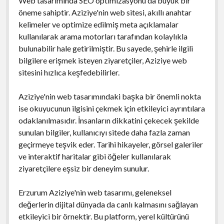
Web tasarımında SEO optimizasyonu da büyük bir
öneme sahiptir. Aziziye'nin web sitesi, akıllı anahtar
kelimeler ve optimize edilmiş meta açıklamalar
kullanılarak arama motorları tarafından kolaylıkla
bulunabilir hale getirilmiştir. Bu sayede, şehirle ilgili
bilgilere erişmek isteyen ziyaretçiler, Aziziye web
sitesini hızlıca keşfedebilirler.
Aziziye'nin web tasarımındaki başka bir önemli nokta
ise okuyucunun ilgisini çekmek için etkileyici ayrıntılara
odaklanılmasıdır. İnsanların dikkatini çekecek şekilde
sunulan bilgiler, kullanıcıyı sitede daha fazla zaman
geçirmeye teşvik eder. Tarihi hikayeler, görsel galeriler
ve interaktif haritalar gibi öğeler kullanılarak
ziyaretçilere eşsiz bir deneyim sunulur.
Erzurum Aziziye'nin web tasarımı, geleneksel
değerlerin dijital dünyada da canlı kalmasını sağlayan
etkileyici bir örnektir. Bu platform, yerel kültürünü