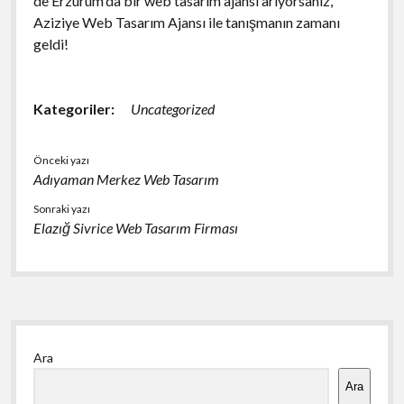
de Erzurum'da bir web tasarım ajansı arıyorsanız,
Aziziye Web Tasarım Ajansı ile tanışmanın zamanı
geldi!
Kategoriler:
Uncategorized
Önceki yazı
Adıyaman Merkez Web Tasarım
Sonraki yazı
Elazığ Sivrice Web Tasarım Firması
Yan
Ara
Menü
Ara