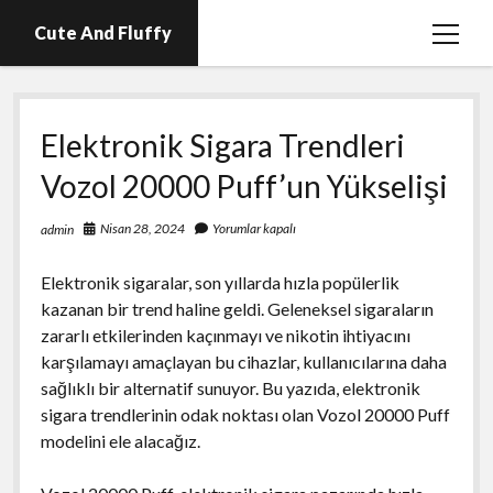
Cute And Fluffy
menüy
aç
En İyi Telegram Abone Hilesi Ücretsiz
Elektronik Sigara Trendleri
Igtv Beğeni Atma Hilesi Bedava
Vozol 20000 Puff’un Yükselişi
Igtv Izlenme Arttırma Hilesi Parasız
Instagram Bot Hesap Ne Demek?
Nisan 28, 2024
Yorumlar kapalı
admin
Liste
Elektronik sigaralar, son yıllarda hızla popülerlik
Sayfa Listesi
kazanan bir trend haline geldi. Geleneksel sigaraların
zararlı etkilerinden kaçınmayı ve nikotin ihtiyacını
karşılamayı amaçlayan bu cihazlar, kullanıcılarına daha
sağlıklı bir alternatif sunuyor. Bu yazıda, elektronik
sigara trendlerinin odak noktası olan Vozol 20000 Puff
modelini ele alacağız.