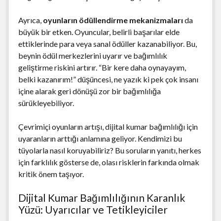
Ayrıca,
oyunların ödüllendirme mekanizmaları
da
büyük bir etken. Oyuncular, belirli başarılar elde
ettiklerinde para veya sanal ödüller kazanabiliyor. Bu,
beynin ödül merkezlerini uyarır ve bağımlılık
geliştirme riskini artırır. “Bir kere daha oynayayım,
belki kazanırım!” düşüncesi, ne yazık ki pek çok insanı
içine alarak geri dönüşü zor bir bağımlılığa
sürükleyebiliyor.
Çevrimiçi oyunların artışı, dijital kumar bağımlılığı için
uyaranların arttığı anlamına geliyor. Kendimizi bu
tüyolarla nasıl koruyabiliriz? Bu soruların yanıtı, herkes
için farklılık gösterse de, olası risklerin farkında olmak
kritik önem taşıyor.
Dijital Kumar Bağımlılığının Karanlık
Yüzü: Uyarıcılar ve Tetikleyiciler