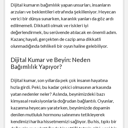
Dijital kumarın bağımlılık yapan unsurları, insanların
arzuları ve beklentileri etrafında şekilleniyor. Heyecan
verici bir dünya sunarken, karanlık yanları da göz ardı
edilmemeli. Dikkatli olmak ve riskleri iyi
değerlendirmek, bu serüvende atılacak en önemli adım.
Kazanç hayali, gerçekten de cazip ama dikkatli
olunmadığında tehlikeli bir oyun haline gelebiliyor.
Dijital Kumar ve Beyin: Neden
Bağımlılık Yapıyor?
Dijital kumar, son yıllarda pek çok insanın hayatına
hızla girdi. Peki, bu kadar çekici olmasının arkasında
yatan nedenler neler? Aslında, beynimizdeki bazı
kimyasal reaksiyonlarla doğrudan bağlantılı. Oyunlar,
kazanma heyecanı yaratırken, beynimizde dopamin
denilen mutluluk hormonu salınımını tetikleyerek
kendimizi harika hissetmemizi sağlıyor. Bu his, tıpkı bir