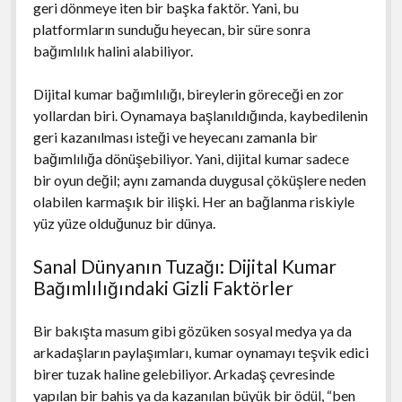
geri dönmeye iten bir başka faktör. Yani, bu
platformların sunduğu heyecan, bir süre sonra
bağımlılık halini alabiliyor.
Dijital kumar bağımlılığı, bireylerin göreceği en zor
yollardan biri. Oynamaya başlanıldığında, kaybedilenin
geri kazanılması isteği ve heyecanı zamanla bir
bağımlılığa dönüşebiliyor. Yani, dijital kumar sadece
bir oyun değil; aynı zamanda duygusal çöküşlere neden
olabilen karmaşık bir ilişki. Her an bağlanma riskiyle
yüz yüze olduğunuz bir dünya.
Sanal Dünyanın Tuzağı: Dijital Kumar
Bağımlılığındaki Gizli Faktörler
Bir bakışta masum gibi gözüken sosyal medya ya da
arkadaşların paylaşımları, kumar oynamayı teşvik edici
birer tuzak haline gelebiliyor. Arkadaş çevresinde
yapılan bir bahis ya da kazanılan büyük bir ödül, “ben