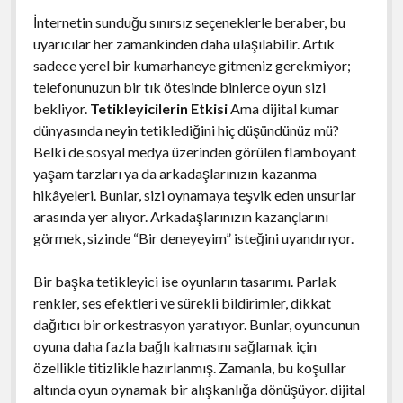
İnternetin sunduğu sınırsız seçeneklerle beraber, bu
uyarıcılar her zamankinden daha ulaşılabilir. Artık
sadece yerel bir kumarhaneye gitmeniz gerekmiyor;
telefonunuzun bir tık ötesinde binlerce oyun sizi
bekliyor.
Tetikleyicilerin Etkisi
Ama dijital kumar
dünyasında neyin tetiklediğini hiç düşündünüz mü?
Belki de sosyal medya üzerinden görülen flamboyant
yaşam tarzları ya da arkadaşlarınızın kazanma
hikâyeleri. Bunlar, sizi oynamaya teşvik eden unsurlar
arasında yer alıyor. Arkadaşlarınızın kazançlarını
görmek, sizinde “Bir deneyeyim” isteğini uyandırıyor.
Bir başka tetikleyici ise oyunların tasarımı. Parlak
renkler, ses efektleri ve sürekli bildirimler, dikkat
dağıtıcı bir orkestrasyon yaratıyor. Bunlar, oyuncunun
oyuna daha fazla bağlı kalmasını sağlamak için
özellikle titizlikle hazırlanmış. Zamanla, bu koşullar
altında oyun oynamak bir alışkanlığa dönüşüyor. dijital