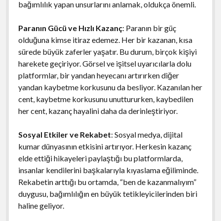
bağımlılık yapan unsurlarını anlamak, oldukça önemli.
Paranın Gücü ve Hızlı Kazanç
: Paranın bir güç
olduğuna kimse itiraz edemez. Her bir kazanan, kısa
sürede büyük zaferler yaşatır. Bu durum, birçok kişiyi
harekete geçiriyor. Görsel ve işitsel uyarıcılarla dolu
platformlar, bir yandan heyecanı artırırken diğer
yandan kaybetme korkusunu da besliyor. Kazanılan her
cent, kaybetme korkusunu unuttururken, kaybedilen
her cent, kazanç hayalini daha da derinleştiriyor.
Sosyal Etkiler ve Rekabet
: Sosyal medya, dijital
kumar dünyasının etkisini artırıyor. Herkesin kazanç
elde ettiği hikayeleri paylaştığı bu platformlarda,
insanlar kendilerini başkalarıyla kıyaslama eğiliminde.
Rekabetin arttığı bu ortamda, “ben de kazanmalıyım”
duygusu, bağımlılığın en büyük tetikleyicilerinden biri
haline geliyor.