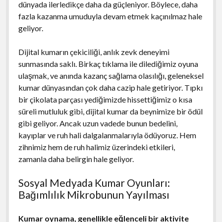
dünyada ilerledikçe daha da güçleniyor. Böylece, daha
fazla kazanma umuduyla devam etmek kaçınılmaz hale
geliyor.
Dijital kumarın çekiciliği, anlık zevk deneyimi
sunmasında saklı. Birkaç tıklama ile dilediğimiz oyuna
ulaşmak, ve anında kazanç sağlama olasılığı, geleneksel
kumar dünyasından çok daha cazip hale getiriyor. Tıpkı
bir çikolata parçası yediğimizde hissettiğimiz o kısa
süreli mutluluk gibi, dijital kumar da beynimize bir ödül
gibi geliyor. Ancak uzun vadede bunun bedelini,
kayıplar ve ruh hali dalgalanmalarıyla ödüyoruz. Hem
zihnimiz hem de ruh halimiz üzerindeki etkileri,
zamanla daha belirgin hale geliyor.
Sosyal Medyada Kumar Oyunları:
Bağımlılık Mikrobunun Yayılması
Kumar oynama, genellikle eğlenceli bir aktivite