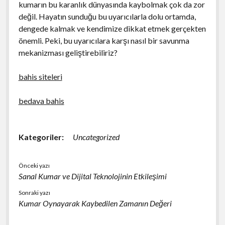
kumarın bu karanlık dünyasında kaybolmak çok da zor
değil. Hayatın sunduğu bu uyarıcılarla dolu ortamda,
dengede kalmak ve kendimize dikkat etmek gerçekten
önemli. Peki, bu uyarıcılara karşı nasıl bir savunma
mekanizması geliştirebiliriz?
bahis siteleri
bedava bahis
Kategoriler:
Uncategorized
Önceki yazı
Sanal Kumar ve Dijital Teknolojinin Etkileşimi
Sonraki yazı
Kumar Oynayarak Kaybedilen Zamanın Değeri