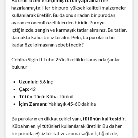
Bu ürün,
özenle seçilmiş tütün yaprakları
ile
hazırlanmıştır. Her bir puro, yüksek kaliteli malzemeler
kullanılarak üretilir. Bu da onu sıradan bir purodan
ayıran en önemli özelliklerden biridir. Puroyu
içtiğinizde, zengin ve karmaşık tatlar alırsınız. Bu tatlar,
damakta kalıcı bir iz bırakır. Peki, bu puroların bu
kadar özel olmasının sebebi nedir?
Cohiba Siglo II Tubo 25’in özellikleri arasında şunlar
bulunur:
Uzunluk:
5.6 inç
Çap:
42
Tütün Türü:
Küba Tütünü
İçim Zamanı:
Yaklaşık 45-60 dakika
Bu puroların en dikkat çekici yanı,
tütünün kalitesidir
.
Küba’nın en iyi tütünleri kullanılarak üretilir. Bu da her
bir puroda eşsiz bir tat ve aroma sağlar. İçtiğinizde,