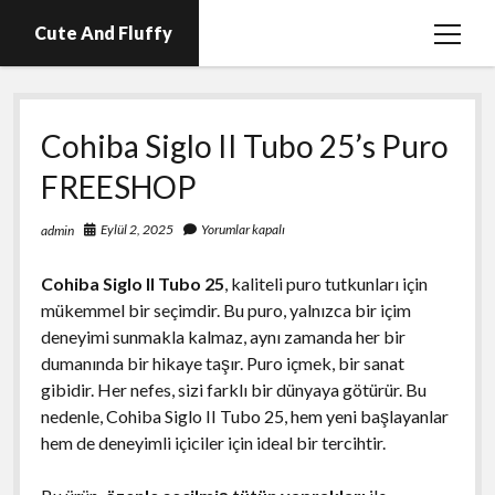
Cute And Fluffy
menüy
aç
En İyi Telegram Abone Hilesi Ücretsiz
Cohiba Siglo II Tubo 25’s Puro
Igtv Beğeni Atma Hilesi Bedava
FREESHOP
Igtv Izlenme Arttırma Hilesi Parasız
Instagram Bot Hesap Ne Demek?
Eylül 2, 2025
Yorumlar kapalı
admin
Liste
Cohiba Siglo II Tubo 25
, kaliteli puro tutkunları için
Sayfa Listesi
mükemmel bir seçimdir. Bu puro, yalnızca bir içim
deneyimi sunmakla kalmaz, aynı zamanda her bir
dumanında bir hikaye taşır. Puro içmek, bir sanat
gibidir. Her nefes, sizi farklı bir dünyaya götürür. Bu
nedenle, Cohiba Siglo II Tubo 25, hem yeni başlayanlar
hem de deneyimli içiciler için ideal bir tercihtir.