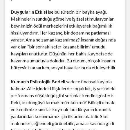
Duyguların Etkisi
ise bu sürecin bir başka ayağı.
Makinelerin sunduğu görsel ve işitsel stimulasyonlar,
beynimizin ödül merkezlerini etkileyerek bağımlılık
hissi uyandırır. Her kazanç, bir dopamine patlaması
yaratır. Ama ne zaman kazanılmaz? İnsanın doğasında
var olan “bir sonraki sefer kazanabilirim” umudu,
kayıpları unutturur. Düşünün; her bahis, kaybetse de
kazanma umuduyla doludur. Bu durum, birçok insanın
bütçesini sarsarken, sosyal hayatlarını da etkileyebilir.
Kumarın Psikolojik Bedeli
sadece finansal kayıpla
kalmaz. Aile içindeki ilişkilerde soğukluk, iş yerindeki
performans düşüklüğü gibi sorunlar kendini gösterir.
Peki, bu döngüyü kırmak mümkün mü? Bilinçli olmak
ve kendimize sınırlar koymak, bu dünyanın karanlık
yanlarından korunmamız için ilk adım olabilir. Slot
makineleri, eğlenceli görünebilir; ama arkasında gizli