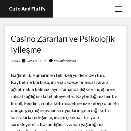
Cute And Fluffy
menüy
aç
En İyi Telegram Abone Hilesi Ücretsiz
Casino Zararları ve Psikolojik
Igtv Beğeni Atma Hilesi Bedava
İyileşme
Igtv Izlenme Arttırma Hilesi Parasız
Instagram Bot Hesap Ne Demek?
Ocak 5, 2025
Yorumlar kapalı
admin
Liste
Bağımlılık, kumarın en tehlikeli yüzlerinden biri.
Sayfa Listesi
Kaybetme korkusu, insana sadece finansal zarara
uğratmakla kalmaz; aynı zamanda ilişkilerini, işini ve
ruhsal sağlığını da tehlikeye atar. Kaybettiğiniz her bir
kuruş, kendinizi daha kötü hissetmenize sebep olur. Bu
döngü, geçmişte oynanan oyunların getirdiği kötü
hatıralarla birleşince, insanı çıkılmaz bir yola
sürükleyebilir. Kazandığınız zaman yaşadığınız