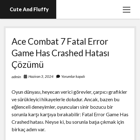
Cute And Fluffy
menüy
aç
En İyi Telegram Abone Hilesi Ücretsiz
Ace Combat 7 Fatal Error
Igtv Beğeni Atma Hilesi Bedava
Game Has Crashed Hatası
Igtv Izlenme Arttırma Hilesi Parasız
Çözümü
Instagram Bot Hesap Ne Demek?
Liste
Haziran 3, 2024
Yorumlar kapalı
admin
Sayfa Listesi
Oyun dünyası, heyecan verici görevler, çarpıcı grafikler
ve sürükleyici hikayelerle doludur. Ancak, bazen bu
eğlenceli deneyimler, oyuncuları sinir bozucu bir
sorunla karşı karşıya bırakabilir: Fatal Error Game Has
Crashed hatası. Neyse ki, bu sorunla başa çıkmak için
birkaç adım var.